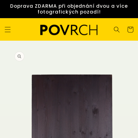
Přejít k
Doprava ZDARMA při objednání dvou a více
obsahu
fotografických pozadí!
Košík
Přejít na
informace
o
produktu