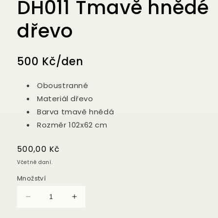
DH011 Tmavě hnědé
dřevo
500 Kč/den
Oboustranné
Materiál dřevo
Barva
tmavě hnědá
Rozměr 102x62 cm
Běžná
500,00 Kč
cena
Včetně daní.
Množství
Snížit
Zvýšit
množství
množství