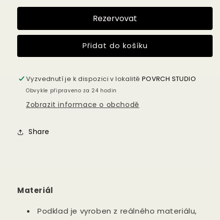
produktu
produktu
DH011
DH011
Rezervovat
Tmavě
Tmavě
hnědé
hnědé
dřevo
dřevo
Přidat do košíku
Vyzvednutí je k dispozici v lokalitě
POVRCH STUDIO
Obvykle připraveno za 24 hodin
Zobrazit informace o obchodě
Share
Materiál
Podklad je vyroben z reálného materiálu,